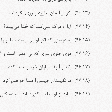
(
۹۶:۱۳
) اگر او ایمان نیاورد و روی بگرداند.
خدا
(
۹۶:۱۴
) آیا او درک نمی‌کند که
می‌بیند؟
(
۹۶:۱۵
) به درستی که اگر او باز نایستد، ما او
(
۹۶:۱۶
) موی جلوی سری که بی‏ ایمان است و گن
(
۹۶:۱۷
) بگذار آنوقت یاران خود را صدا کند.
(
۹۶:۱۸
) ما نگهبانان جهنم را صدا خواهیم کرد.
(
۹۶:۱۹
) نباید از او اطاعت کنی؛ باید سجده کنی 