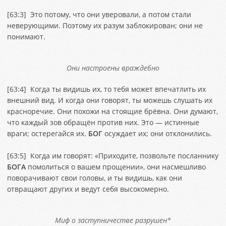
[
63:3
] Это потому, что они уверовали, а потом стали
неверующими. Поэтому их разум заблокирован; они не
понимают.
Они настроены враждебно
[
63:4
] Когда ты видишь их, то тебя может впечатлить их
внешний вид. И когда они говорят, ты можешь слушать их
красноречие. Они похожи на стоящие брёвна. Они думают,
что каждый зов обращён против них. Это — истинные
враги; остерегайся их.
БОГ
осуждает их; они отклонились.
[
63:5
] Когда им говорят: «Приходите, позвольте посланнику
БОГА
помолиться о вашем прощении», они насмешливо
поворачивают свои головы, и ты видишь, как они
отвращают других и ведут себя высокомерно.
Миф о заступничестве разрушен*