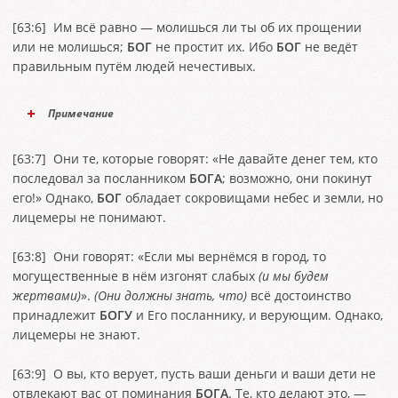
[
63:6
] Им всё равно — молишься ли ты об их прощении
или не молишься;
БОГ
не простит их. Ибо
БОГ
не ведёт
правильным путём людей нечестивых.
Примечание
[
63:7
] Они те, которые говорят: «Не давайте денег тем, кто
последовал за посланником
БОГА
; возможно, они покинут
его!» Однако,
БОГ
обладает сокровищами небес и земли, но
лицемеры не понимают.
[
63:8
] Они говорят: «Если мы вернёмся в город, то
могущественные в нём изгонят слабых
(и мы будем
жертвами)
».
(Они должны знать, что)
всё достоинство
принадлежит
БОГУ
и Его посланнику, и верующим. Однако,
лицемеры не знают.
[
63:9
] O вы, кто верует, пусть ваши деньги и ваши дети не
отвлекают вас от поминания
БОГА
. Те, кто делают это, —