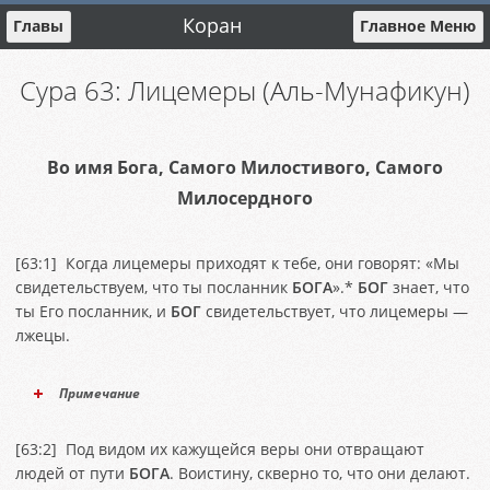
Коран
Главы
Главное Меню
Сура 63: Лицемеры (Аль-Мунафикун)
Во имя Бога, Самого Милостивого, Самого
Милосердного
[
63:1
] Когда лицемеры приходят к тебе, они говорят: «Мы
свидетельствуем, что ты посланник
БОГА
».*
БОГ
знает, что
ты Его посланник, и
БОГ
свидетельствует, что лицемеры —
лжецы.
Примечание
[
63:2
] Под видом их кажущейся веры они отвращают
людей от пути
БОГА
. Воистину, скверно то, что они делают.