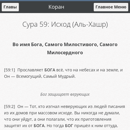
Коран
Главы
Главное Меню
Сура 59: Исход (Аль-Хашр)
Во имя Бога, Самого Милостивого, Самого
Милосердного
[
59:1
] Прославляет
БОГА
всё, что на небесах и на земле, и
Он — Всемогущий, Самый Мудрый.
Бог защищает верующих
[
59:2
] Он — Тот, кто изгнал неверующих из людей писания
из их домов при массовом исходе. Вы никогда не думали,
что они уйдут, а они полагали, что их приготовления
защитят их от
БОГА
. Но тогда
БОГ
пришёл к ним оттуда,