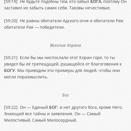
[
59:19
] Не будьте подобны тем, кто забыл
БОГА
, поэтому Он
заставил их забыть самих себя. Таковы нечестивые.
[
59:20
] Не равны обитатели Адского огня и обитатели Рая;
обитатели Рая — победители.
Величие Корана
[
59:21
] Если бы мы ниспослали этот Коран горе, то ты
увидел бы её трепещущей, рушащейся от благоговения к
БОГУ
. Мы приводим эти примеры для людей, чтобы они
могли поразмыслить.
Бог
[
59:22
] Он — Единый
БОГ
; и нет другого бога, кроме Него.
Знающий все тайны и заявления. Он — Самый
Милостивый, Самый Милосердный.