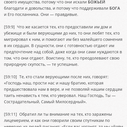
своего имущества, потому что они искали
БОЖЬЕЙ
благодати и довольства, и потому что поддерживали
БОГА
и Его посланника. Они — правдивые.
[
59:9
] Что же касается тех, кто предоставили им дом и
убежище и были верующими до них, то они любят тех, кто
мигрировал к ним, и помогают им без малейшего сомнения
в их сердцах. В сущности, они с готовностью отдают им
предпочтение над собой, даже когда они сами нуждаются в
том, что они отдают. Воистину, те, кто преодолевают свою
природную скупость, — те успешные.
[
59:10
] Те, кто стали верующими после них, говорят:
«Господь наш, прости нас и нашу братию, которая
предшествовала нам в вере, и не позволяй нашим сердцам
таить ненависть к тем, кто уверовал. Наш Господь, Ты —
Сострадательный, Самый Милосердный».
[
59:11
] Обратил ли ты внимание на тех, кто заражены
лицемерием, и как они говорили своим спутникам по
неверию из людей писания: «Если вас изгонят, то мы уйдём