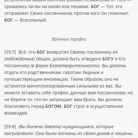
сражались ли вы на конях или пешими.
БОГ
— Тот, кто
отправляет Своих посланников, против кого Он пожелает.
БОГ
— Всесильный.
Военные трофеи
[
59:7
] Всё, что
БОГ
возвратил Своему посланнику из
(побеждённых)
общин, должно быть отведено
БОГУ
и Его
посланнику
(в форме благотворительности)
. Вы должны
отдать это родственникам, сиротам, бедным и
путешествующим иноземцам. Таким образом, оно не
останется монополизированным сильными из вас. Вы
можете оставить себе трофеи, данные вам посланником, но
не берите то, что он запрещает вам брать. Вы должны
благоговеть перед
БОГОМ
.
БОГ
строг в осуществлении
возмездия.
[
59:8
]
(Вы должны давать)
нуждающимся, которые
мигрировали. Они были изгнаны из своих домов и лишены