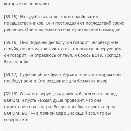
которые не понимают.
[
59:15
] Их судьба такая же, как и подобных им
предшественников. Они пострадали от последствий своих
решений. Они навлекли на себя мучительное возмездие.
[
59:16
] Они подобны дьяволу: он говорит человеку: «Не
веруй», но потом, как только тот становится неверующим,
он говорит: «Я отрекаюсь от тебя. Я боюсь
БОГА
, Господа
Вселенной».
[
59:17
] Судьбой обоих будет Адский огонь, в котором они
пребудут вечно. Это воздаяние для беззаконников.
[
59:18
] О вы, кто верует, вы должны благоговеть перед
БОГОМ
, и пусть каждая душа проверит, что она
приготовила на завтра. Вы должны благоговеть перед
БОГОМ
;
БОГ
— в полной мере Знающий всё, что вы
совершаете.