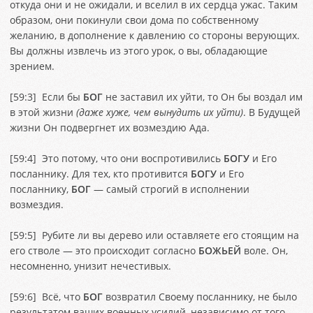
откуда они и не ожидали, и вселил в их сердца ужас. Таким
образом, они покинули свои дома по собственному
желанию, в дополнение к давлению со стороны верующих.
Вы должны извлечь из этого урок, о вы, обладающие
зрением.
[
59:3
] Если бы
БОГ
не заставил их уйти, то Он бы воздал им
в этой жизни
(даже хуже, чем вынудить их уйти)
. В Будущей
жизни Он подвергнет их возмездию Ада.
[
59:4
] Это потому, что они воспротивились
БОГУ
и Его
посланнику. Для тех, кто противится
БОГУ
и Его
посланнику,
БОГ
— самый строгий в исполнении
возмездия.
[
59:5
] Рубите ли вы дерево или оставляете его стоящим на
его стволе — это происходит согласно
БОЖЬЕЙ
воле. Он,
несомненно, унизит нечестивых.
[
59:6
] Всё, что
БОГ
возвратил Своему посланнику, не было
результатом ваших военных усилий, независимо от того —