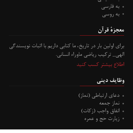
به فارسی
به روسی
معجزهٔ قرآن
براى اولين بار در تاريخ، ما کتابى داريم با اثبات نويسندگى
الهى_ ترکيب رياضى ماوراء انسانى.
اطلاع بیشتر کسب کنید
وظایف دینی
دعای ارتباطی (نماز)
نماز جمعه
انفاق واجب (زكات)
زيارت حج و عمره