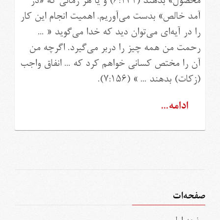
محصول» بدهند (۶:۱۴۱) و یا هر زمانی که «در
آمد خالص» بدست می‌آوریم. اهمیت انجام این کار
را در آیه‌ای می‌توان دید که خدا می‌گوید « ...
رحمت من همه چيز را دربر می‌گيرد. اگرچه من
آن را مختص كسانی خواهم كرد كه ... انفاق واجب
(زكات) بدهند ... » (۷:۱۵۶).
ادامه...
صفحه‏‌ات