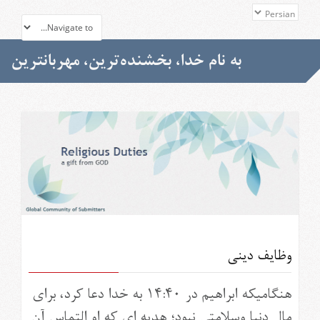
به نام خدا، بخشنده‏‌ترين، مهربانترين
وظايف دينى
هنگاميکه ابراهيم در ۱۴:۴۰ به خدا دعا کرد، براى
مال دنيا وسلامتى نبود؛ هديه اى که او التماس آن